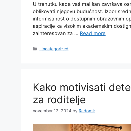
U trenutku kada vaš mališan završava osn
oblikovati njegovu budućnost. Izbor srednj
informisanost o dostupnim obrazovnim opci
aspiracije ka visokim akademskim dostignuć
zainteresovan za …
Read more
Categories
Uncategorized
Kako motivisati dete
za roditelje
novembar 13, 2024
by
Radomir