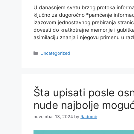
U današnjem svetu brzog protoka informac
ključno za dugoročno *pamćenje informacij
izazovom jednostavnog prebiranja stranic
dovesti do kratkotrajne memorije i gubit
asimilaciju znanja i njegovu primenu u raz
Categories
Uncategorized
Šta upisati posle os
nude najbolje moguć
novembar 13, 2024
by
Radomir