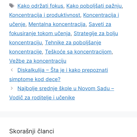
Tags
Kako održati fokus
,
Kako poboljšati pažnju
,
Koncentracija i produktivnost
,
Koncentracija i
učenje
,
Mentalna koncentracija
,
Saveti za
fokusiranje tokom učenja
,
Strategije za bolju
koncentraciju
,
Tehnike za poboljšanje
koncentracije
,
Teškoće sa koncentracijom
,
Vežbe za koncentraciju
Diskalkulija – Šta je i kako prepoznati
simptome kod dece?
Najbolje srednje škole u Novom Sadu –
Vodič za roditelje i učenike
Skorašnji članci