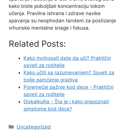
kako biste poboljšali koncentraciju tokom
učenja. Pravilna ishrana i zdrave navike
spavanja su neophodan tandem za postizanje
vrhunske mentalne snage i fokusa.
Related Posts:
Kako motivisati dete da uči? Praktični
saveti za roditelje
Kako učiti sa razumevanjem? Saveti za
bolje pamćenje gradiva
Poremećaj pažnje kod dece - Praktični
saveti za roditelje
Diskalkulija - Šta je i kako prepoznati
simptome kod dece?
Categories
Uncategorized