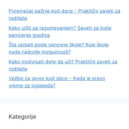
Poremećaj pažnje kod dece – Praktični saveti za
roditelje
Kako učiti sa razumevanjem? Saveti za bolje
pamćenje gradiva
Šta upisati posle osnovne škole? Koje škole
nude najbolje mogućnosti?
Kako motivisati dete da uči? Praktični saveti za
roditelje
Vežbe za govor kod dece – Kada je pravo
vreme za logopeda?
Kategorije