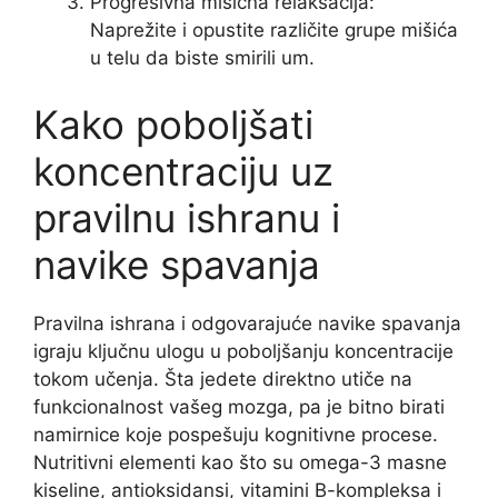
Progresivna mišićna relaksacija:
Naprežite i opustite različite grupe mišića
u telu da biste smirili um.
Kako poboljšati
koncentraciju uz
pravilnu ishranu i
navike spavanja
Pravilna ishrana i odgovarajuće navike spavanja
igraju ključnu ulogu u poboljšanju koncentracije
tokom učenja. Šta jedete direktno utiče na
funkcionalnost vašeg mozga, pa je bitno birati
namirnice koje pospešuju kognitivne procese.
Nutritivni elementi kao što su omega-3 masne
kiseline, antioksidansi, vitamini B-kompleksa i