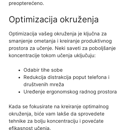
preopterećeno.
Optimizacija okruženja
Optimizacija vašeg okruženja je ključna za
smanjenje ometanja i kreiranje produktivnog
prostora za učenje. Neki saveti za poboljšanje
koncentracije tokom učenja uključuju:
Odabir tihe sobe
Redukcija distrakcija poput telefona i
društvenih mreža
Uređenje ergonomskog radnog prostora
Kada se fokusirate na kreiranje optimalnog
okruženja, biće vam lakše da sprovedete
tehnike za bolju koncentraciju i povećate
efikasnost učenja.