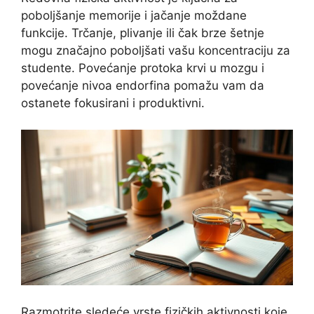
poboljšanje memorije i jačanje moždane
funkcije. Trčanje, plivanje ili čak brze šetnje
mogu značajno poboljšati vašu koncentraciju za
studente. Povećanje protoka krvi u mozgu i
povećanje nivoa endorfina pomažu vam da
ostanete fokusirani i produktivni.
Razmotrite sledeće vrste fizičkih aktivnosti koje