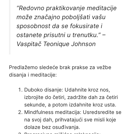
“Redovno praktikovanje meditacije
može značajno poboljšati vašu
sposobnost da se fokusirate i
ostanete prisutni u trenutku.” –
Vaspitač Teonique Johnson
Predlažemo sledeće brak prakse za vežbe
disanja i meditacije:
Duboko disanje: Udahnite kroz nos,
izbrojite do četiri, zadržite dah za četiri
sekunde, a potom izdahnite kroz usta.
Mindfulness meditacija: Usredsredite se
na svoj dah, prihvatajući sve misli koje
dolaze bez osuđivanja.