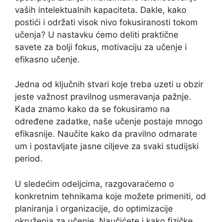
vaših intelektualnih kapaciteta. Dakle, kako
postići i održati visok nivo fokusiranosti tokom
učenja? U nastavku ćemo deliti praktične
savete za bolji fokus, motivaciju za učenje i
efikasno učenje.
Jedna od ključnih stvari koje treba uzeti u obzir
jeste važnost pravilnog usmeravanja pažnje.
Kada znamo kako da se fokusiramo na
određene zadatke, naše učenje postaje mnogo
efikasnije. Naučite kako da pravilno odmarate
um i postavljate jasne ciljeve za svaki studijski
period.
U sledećim odeljcima, razgovaraćemo o
konkretnim tehnikama koje možete primeniti, od
planiranja i organizacije, do optimizacije
okruženja za učenje. Naučićete i kako fizičke