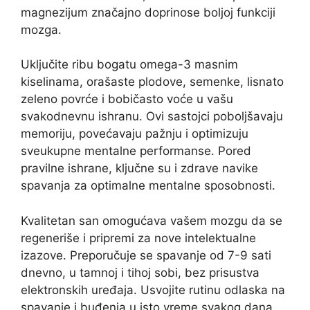
magnezijum značajno doprinose boljoj funkciji
mozga.
Uključite ribu bogatu omega-3 masnim
kiselinama, orašaste plodove, semenke, lisnato
zeleno povrće i bobičasto voće u vašu
svakodnevnu ishranu. Ovi sastojci poboljšavaju
memoriju, povećavaju pažnju i optimizuju
sveukupne mentalne performanse. Pored
pravilne ishrane, ključne su i zdrave navike
spavanja za optimalne mentalne sposobnosti.
Kvalitetan san omogućava vašem mozgu da se
regeneriše i pripremi za nove intelektualne
izazove. Preporučuje se spavanje od 7-9 sati
dnevno, u tamnoj i tihoj sobi, bez prisustva
elektronskih uređaja. Usvojite rutinu odlaska na
spavanje i buđenja u isto vreme svakog dana