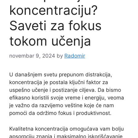
koncentraciju?
Saveti za fokus
tokom učenja
novembar 9, 2024
by
Radomir
U današnjem svetu prepunom distrakcija,
koncentracija je postala ključni faktor za
uspešno učenje i postizanje ciljeva. Da bismo
efikasno koristili svoje vreme i energiju, veoma
je važno da razvijemo veštine koje će nam
pomoći da održimo fokus i produktivnost.
Kvalitetna koncentracija omogućava vam bolju
apsorpciju znanja i maksimalno iskorišćavanje