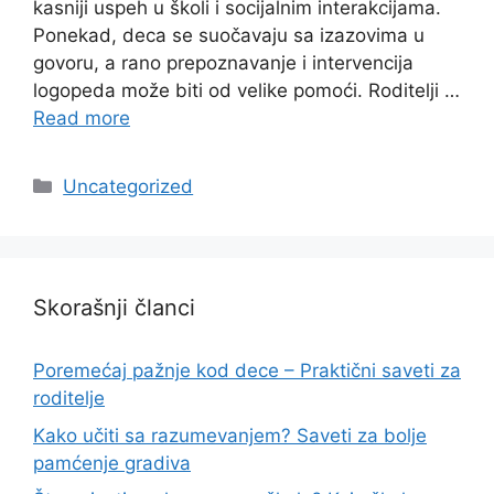
kasniji uspeh u školi i socijalnim interakcijama.
Ponekad, deca se suočavaju sa izazovima u
govoru, a rano prepoznavanje i intervencija
logopeda može biti od velike pomoći. Roditelji …
Read more
Categories
Uncategorized
Skorašnji članci
Poremećaj pažnje kod dece – Praktični saveti za
roditelje
Kako učiti sa razumevanjem? Saveti za bolje
pamćenje gradiva