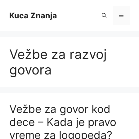
Skip
to
Kuca Znanja
Menu
content
Vežbe za razvoj
govora
Vežbe za govor kod
dece – Kada je pravo
vreme za logopeda?